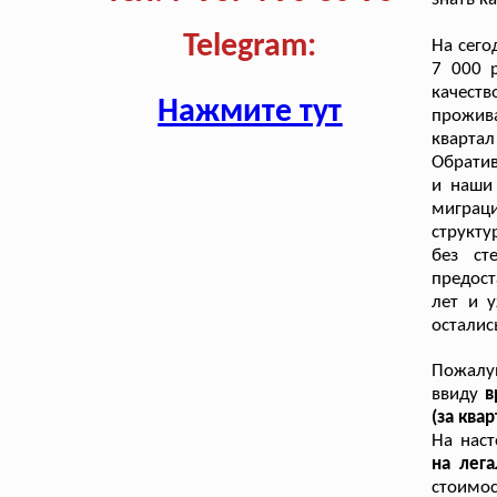
Telegram:
На сего
7 000 
качест
Нажмите тут
прожива
квартал
Обратив
и наши
миграц
структ
без ст
предост
лет и 
осталис
Пожалуй
ввиду
в
(за квар
На нас
на лег
стоимо