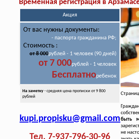
Временная регистрация в Арзамас
Акция
От вас нужны документы:
- паспорта гражданина РФ;
Стоимость :
от 8 000
рублей - 1 человек (90 дней)
от 7 000
рублей - 1 человек
Бесплатно
ребенок
На заметку
- средняя цена
прописки от 9 800
Страниц
рублей
Граждан
собств
kupi.propisku@gmail.com
быть м
зарегис
не наст
Тел. 7-937-796-30-96
знать к