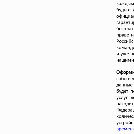
каждым
будьте 
официа
гарант
беспла
праве и
Россий
командо
и уже н
нашими 
Оформи
собстве
данные 
будет 
услуг, 
находи
Федера
количес
устрой
времен