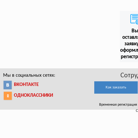
В
оставл
заявк
оформл
регист
Сотру
Мы в социальных сетях:
ВКОНТАКТЕ
Как заказать
ОДНОКЛАССНИКИ
Временная регистрация в
С