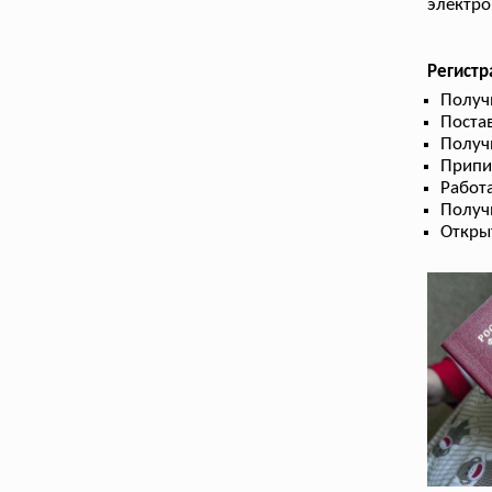
электро
Регист
Получ
Поста
Получ
Припи
Работа
Получ
Откры